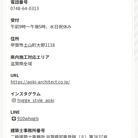
電話番号
0748-64-0313
受付
午前9時〜午後5時、水日祝休み
住所
甲賀市土山町大野2118
県内施工対応エリア
滋賀県全域
ホーム
URL
https://aoki-architect.co.jp/
新築
インスタグラム
hygge_style_aoki
リフォーム
LINE
910whqgb
本の内容
建築士事務所番号
二級建築士事務所 滋賀県知事登録（ろ）第2637号